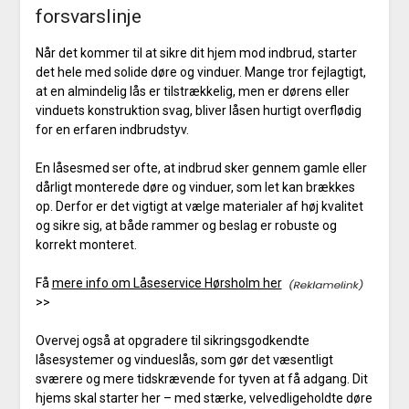
forsvarslinje
Når det kommer til at sikre dit hjem mod indbrud, starter
det hele med solide døre og vinduer. Mange tror fejlagtigt,
at en almindelig lås er tilstrækkelig, men er dørens eller
vinduets konstruktion svag, bliver låsen hurtigt overflødig
for en erfaren indbrudstyv.
En låsesmed ser ofte, at indbrud sker gennem gamle eller
dårligt monterede døre og vinduer, som let kan brækkes
op. Derfor er det vigtigt at vælge materialer af høj kvalitet
og sikre sig, at både rammer og beslag er robuste og
korrekt monteret.
Få
mere info om Låseservice Hørsholm her
>>
Overvej også at opgradere til sikringsgodkendte
låsesystemer og vindueslås, som gør det væsentligt
sværere og mere tidskrævende for tyven at få adgang. Dit
hjems skal starter her – med stærke, velvedligeholdte døre