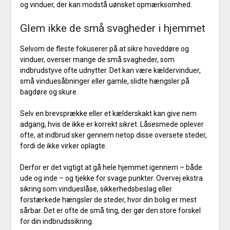
og vinduer, der kan modstå uønsket opmærksomhed.
Glem ikke de små svagheder i hjemmet
Selvom de fleste fokuserer på at sikre hoveddøre og
vinduer, overser mange de små svagheder, som
indbrudstyve ofte udnytter. Det kan være kældervinduer,
små vinduesåbninger eller gamle, slidte hængsler på
bagdøre og skure.
Selv en brevsprække eller et kælderskakt kan give nem
adgang, hvis de ikke er korrekt sikret. Låsesmede oplever
ofte, at indbrud sker gennem netop disse oversete steder,
fordi de ikke virker oplagte.
Derfor er det vigtigt at gå hele hjemmet igennem – både
ude og inde – og tjekke for svage punkter. Overvej ekstra
sikring som vindueslåse, sikkerhedsbeslag eller
forstærkede hængsler de steder, hvor din bolig er mest
sårbar. Det er ofte de små ting, der gør den store forskel
for din indbrudssikring.