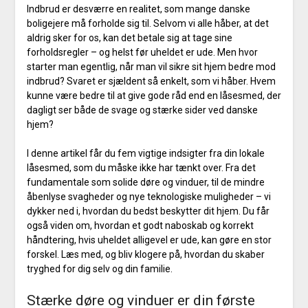
Indbrud er desværre en realitet, som mange danske
boligejere må forholde sig til. Selvom vi alle håber, at det
aldrig sker for os, kan det betale sig at tage sine
forholdsregler – og helst før uheldet er ude. Men hvor
starter man egentlig, når man vil sikre sit hjem bedre mod
indbrud? Svaret er sjældent så enkelt, som vi håber. Hvem
kunne være bedre til at give gode råd end en låsesmed, der
dagligt ser både de svage og stærke sider ved danske
hjem?
I denne artikel får du fem vigtige indsigter fra din lokale
låsesmed, som du måske ikke har tænkt over. Fra det
fundamentale som solide døre og vinduer, til de mindre
åbenlyse svagheder og nye teknologiske muligheder – vi
dykker ned i, hvordan du bedst beskytter dit hjem. Du får
også viden om, hvordan et godt naboskab og korrekt
håndtering, hvis uheldet alligevel er ude, kan gøre en stor
forskel. Læs med, og bliv klogere på, hvordan du skaber
tryghed for dig selv og din familie.
Stærke døre og vinduer er din første