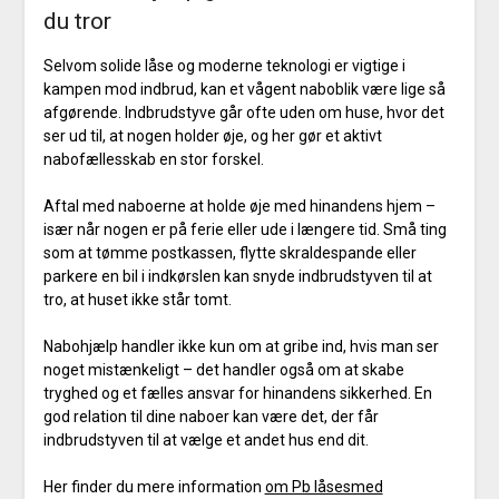
du tror
Selvom solide låse og moderne teknologi er vigtige i
kampen mod indbrud, kan et vågent naboblik være lige så
afgørende. Indbrudstyve går ofte uden om huse, hvor det
ser ud til, at nogen holder øje, og her gør et aktivt
nabofællesskab en stor forskel.
Aftal med naboerne at holde øje med hinandens hjem –
især når nogen er på ferie eller ude i længere tid. Små ting
som at tømme postkassen, flytte skraldespande eller
parkere en bil i indkørslen kan snyde indbrudstyven til at
tro, at huset ikke står tomt.
Nabohjælp handler ikke kun om at gribe ind, hvis man ser
noget mistænkeligt – det handler også om at skabe
tryghed og et fælles ansvar for hinandens sikkerhed. En
god relation til dine naboer kan være det, der får
indbrudstyven til at vælge et andet hus end dit.
Her finder du mere information
om Pb låsesmed